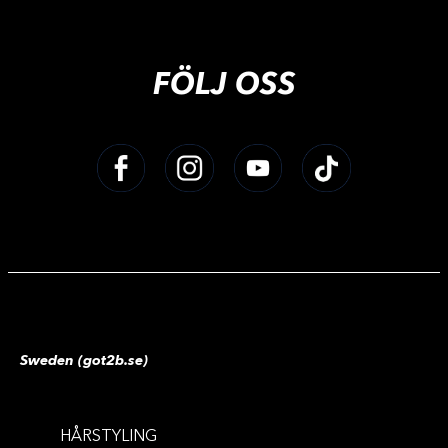
FÖLJ OSS
Sweden (got2b.se)
HÅRSTYLING
VOLYM