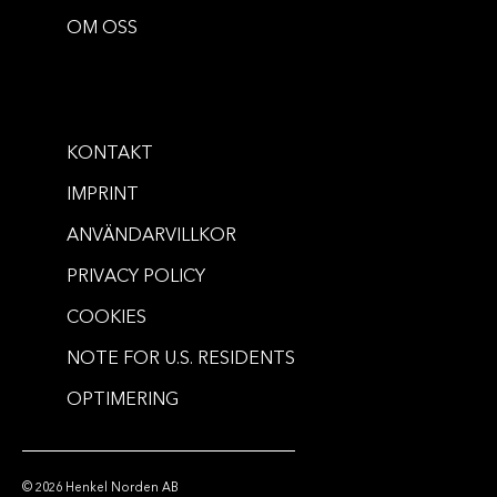
VOLYM
OM OSS
Volumania 24h Volumizing
Happy Hour 24 Hours Hold
Mousse
Hairspray
...
250 ml
...
300 ml
KONTAKT
KÖP NU
IMPRINT
KÖP NU
ANVÄNDARVILLKOR
PRIVACY POLICY
COOKIES
NOTE FOR U.S. RESIDENTS
OPTIMERING
© 2026 Henkel Norden AB