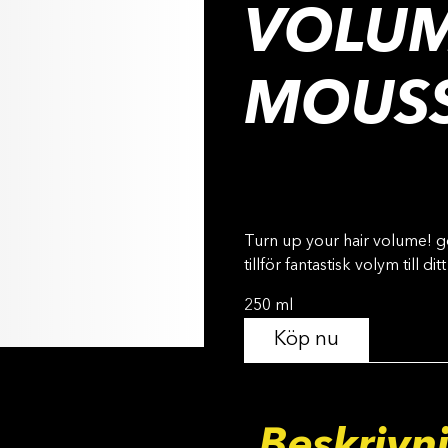
VOLUM
MOUS
Turn up your hair volume! 
tillför fantastisk volym till di
250 ml
Köp nu
Beskrivn