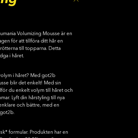
umania Volumizing Mousse är en
en för att tillföra ditt hår en
rötterna till topparna. Detta
dga i håret.
a volym i håret? Med got2b
se blir det enkelt! Med sin
lför du enkelt volym till håret och
mar. Lyft din hårstyling till nya
enklare och bättre, med en
 got2b.
sk* formular. Produkten har en