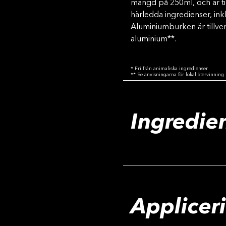
mängd på 250ml, och är ti
härledda ingredienser, ink
Aluminiumburken är tillve
aluminium**.
* Fri från animaliska ingredienser
** Se anvisningarna för lokal återvinning
Ingredie
Applicer