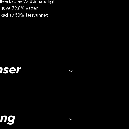
llverkad av 92,8% naturligt
lusive 79,8% vatten.
rkad av 50% återvunnet
nser
ing