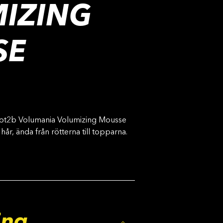
IZING
SE
got2b Volumania Volumizing Mousse
tt hår, ända från rötterna till topparna.
ing