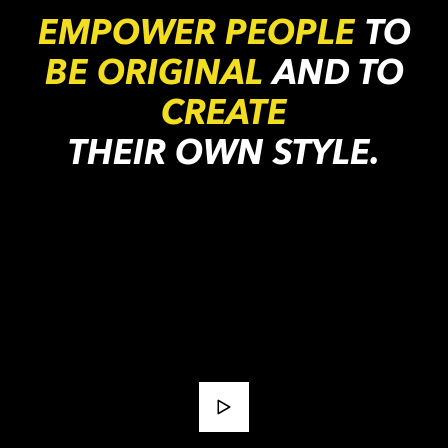
100 ml
EMPOWER PEOPLE
TO
KÖP NU
KÖP NU
BE ORIGINAL
AND TO
CREATE
THEIR OWN STYLE.