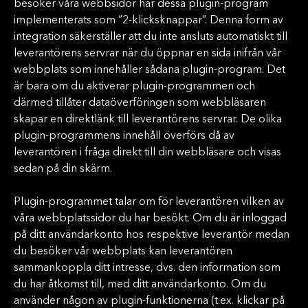
besöker våra webbsidor har dessa plugin-program
implementerats som ”2-klicksknappar”. Denna form av
integration säkerställer att du inte ansluts automatiskt till
leverantörens servrar när du öppnar en sida inifrån vår
webbplats som innehåller sådana plugin-program. Det
är bara om du aktiverar plugin-programmen och
därmed tillåter dataöverföringen som webbläsaren
skapar en direktlänk till leverantörens servrar. De olika
plugin-programmens innehåll överförs då av
leverantören i fråga direkt till din webbläsare och visas
sedan på din skärm.
Plugin-programmet talar om för leverantören vilken av
våra webbplatssidor du har besökt. Om du är inloggad
på ditt användarkonto hos respektive leverantör medan
du besöker vår webbplats kan leverantören
sammankoppla ditt intresse, dvs. den information som
du har åtkomst till, med ditt användarkonto. Om du
använder någon av plugin-funktionerna (t.ex. klickar på