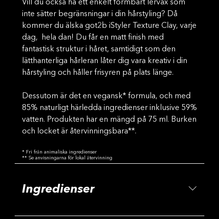
Vill du också ha ett enkelt formbart lervax som
inte sätter begränsningar i din hårstyling? Då
kommer du älska got2b iStyler Texture Clay, varje
dag, hela dan! Du får en matt finish med
fantastisk struktur i håret, samtidigt som den
lätthanterliga hårleran låter dig vara kreativ i din
hårstyling och håller frisyren på plats länge.
Dessutom är det en vegansk* formula, och med
85% naturligt härledda ingredienser inklusive 59%
vatten. Produkten har en mängd på 75 ml. Burken
och locket är återvinningsbara**.
* Fri från animaliska ingredienser
** Se anvisningarna för lokal återvinning
Ingredienser