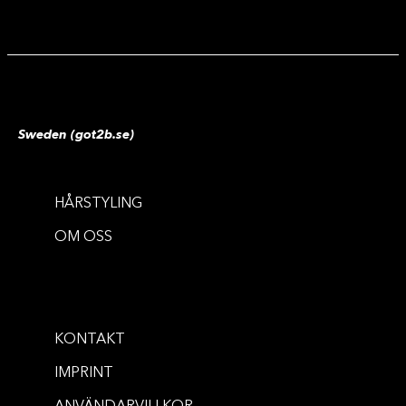
Sweden (got2b.se)
HÅRSTYLING
TEXTUR
KRAFTFULL STADGA
OM OSS
Phenomenal Molding Paste
Glued Spiking Wax
...
100 ml
...
75 ml
KONTAKT
KÖP NU
IMPRINT
KÖP NU