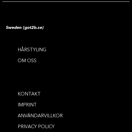
Sweden (got2b.se)
HÅRSTYLING
KRAFTFULL STADGA
BRYN & FLYAWAYS
OM OSS
Glued Spiking Wax
Glued 4 Brows & Edges 2in1 Gel
...
75 ml
...
16 ml
KONTAKT
KÖP NU
IMPRINT
KÖP NU
ANVÄNDARVILLKOR
PRIVACY POLICY