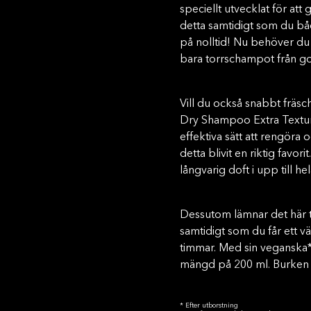
speciellt utvecklat för att g
detta samtidigt som du bå
på nolltid! Nu behöver du i
bara torrschampot från g
Vill du också snabbt fräs
Dry Shampoo Extra Texture 
effektiva sätt att rengöra 
detta blivit en riktig favo
långvarig doft i upp till he
Dessutom lämnar det här t
samtidigt som du får ett vä
timmar. Med sin veganska*
mängd på 200 ml. Burken o
* Efter utborstning