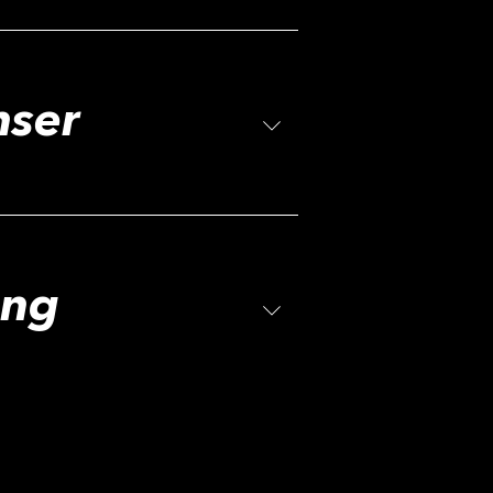
g
nser
ing