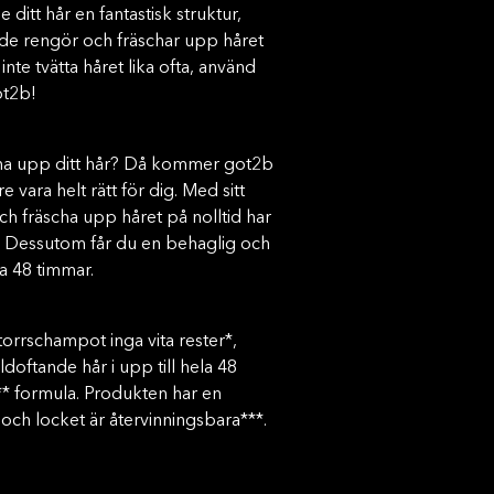
e ditt hår en fantastisk struktur,
de rengör och fräschar upp håret
nte tvätta håret lika ofta, använd
ot2b!
cha upp ditt hår? Då kommer got2b
vara helt rätt för dig. Med sitt
och fräscha upp håret på nolltid har
rit. Dessutom får du en behaglig och
la 48 timmar.
orrschampot inga vita rester*,
ldoftande hår i upp till hela 48
* formula. Produkten har en
ch locket är återvinningsbara***.