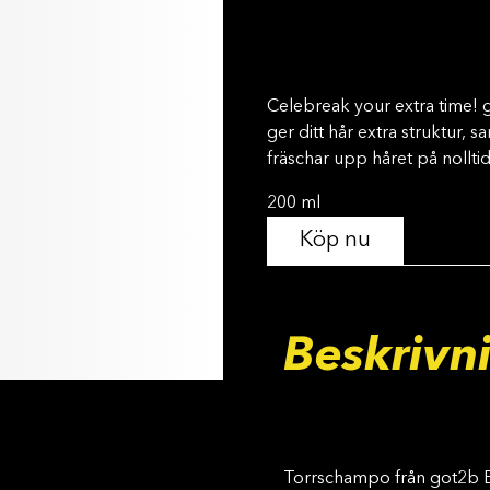
Celebreak your extra time!
ger ditt hår extra struktur,
fräschar upp håret på nolltid
200 ml
Köp nu
Beskrivn
Torrschampo från got2b 