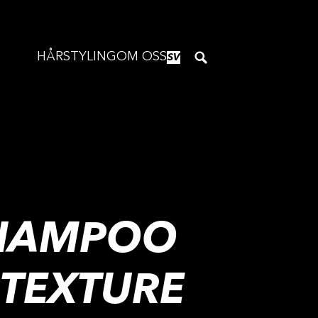
HÅRSTYLING
OM OSS
SV
SHAMPOO
 TEXTURE