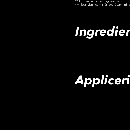
** Fri från animaliska ingredienser
*** Se anvisningarna för lokal återvinnin
Ingredie
Applicer